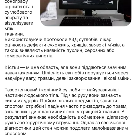
сонографу
оцінити стан
суглобового
апарату та
візуалізувати
м’які
тканини.
Використовуючи протоколи УЗД суглобів, лікарі
оцінюють дефекти сухожиль, хрящів, зв’язок і м’язів, а
також виявляють наявність пухлин, серозних або
геморагічних випотів.
Кістки — міцна область, але вони піддаються значним
навантаженням. Цілісність суглобів порушується через
надмірну вагу, травми, деякі захворювання і вікові зміни.
Тазостегновий і колінний суглоби — найуразливіші
частини людського тіла. Під час руху вони зазнають
сильних ударів. Підйом важких предметів, заняття
спортом, стрибки і падіння часто призводять до травм,
запальних і диспластичних змін у хрящовій тканині. У
результаті виникає необхідність в обмеженні діапазону
рухів або хірургічному втручанні. Однак за своєчасної
діагностики цей стан можна подолати малоінвазивним
способом.