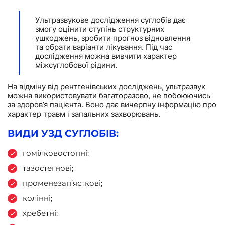
Ультразвукове дослідження суглобів дає
змогу оцінити ступінь структурних
ушкоджень, зробити прогноз відновлення
та обрати варіанти лікування. Під час
дослідження можна вивчити характер
міжсуглобової рідини.
На відміну від рентгенівських досліджень, ультразвук
можна використовувати багаторазово, не побоюючись
за здоров’я пацієнта. Воно дає вичерпну інформацію про
характер травм і запальних захворювань.
ВИДИ УЗД СУГЛОБІВ:
гомілковостопні;
тазостегнові;
променезап’ясткові;
колінні;
хребетні;