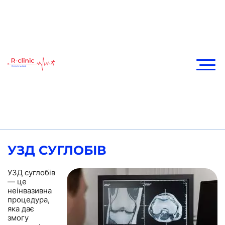
УЗД СУГЛОБІВ
УЗД суглобів
— це
неінвазивна
процедура,
яка дає
змогу