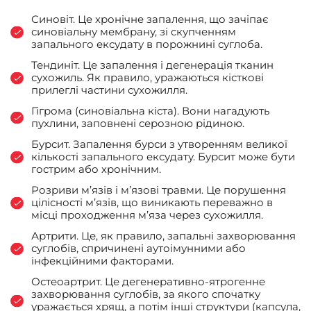
Синовіт. Це хронічне запалення, що зачіпає
синовіальну мембрану, зі скупченням
запального ексудату в порожнині суглоба.
Тендиніт. Це запалення і дегенерація тканин
сухожиль. Як правило, уражаються кісткові
прилеглі частини сухожилля.
Гігрома (синовіальна кіста). Вони нагадують
пухлини, заповнені серозною рідиною.
Бурсит. Запалення бурси з утворенням великої
кількості запального ексудату. Бурсит може бути
гострим або хронічним.
Розриви м’язів і м’язові травми. Це порушення
цілісності м’язів, що виникають переважно в
місці проходження м’яза через сухожилля.
Артрити. Це, як правило, запальні захворювання
суглобів, спричинені аутоімунними або
інфекційними факторами.
Остеоартрит. Це дегенеративно-ятрогенне
захворювання суглобів, за якого спочатку
уражається хрящ, а потім інші структури (капсула,