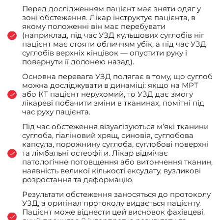
Перед дослідженням пацієнт має зняти одяг у
зоні обстеження. Лікар інструктує пацієнта, в
якому положенні він має перебувати
(наприклад, під час УЗД кульшових суглобів ніг
пацієнт має стояти обличчям убік, а під час УЗД
суглобів верхніх кінцівок — опустити руку і
повернути її долонею назад).
Основна перевага УЗД полягає в тому, що суглоб
можна досліджувати в динаміці: якщо на МРТ
або КТ пацієнт нерухомий, то УЗД дає змогу
лікареві побачити зміни в тканинах, помітні під
час руху пацієнта.
Під час обстеження візуалізуються м’які тканини
суглоба, гіаліновий хрящ, синовія, суглобова
капсула, порожнину суглоба, суглобові поверхні
та лімбальні остеофіти. Лікар відмічає
патологічне потовщення або витончення тканин,
наявність великої кількості ексудату, вузликові
розростання та деформацію.
Результати обстеження заносяться до протоколу
УЗД, а оригінал протоколу видається пацієнту.
Пацієнт може віднести цей висновок фахівцеві,