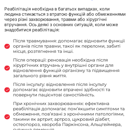
Реабілітація необхідна в багатьох випадках, коли
людина стикається з втратою функцій або обмеженнями
через різні захворювання, травми або хірургічні
втручання. Ось деякі з основних ситуацій, коли може
знадобитися реабілітація:
Після травмування: допомагає відновити функції
органів після травми, такої як переломи, забиті
місця, розтягнення та інші.
Після операції: реновація необхідна після
хірургічних втручань у внутрішні органи для
відновлення функцій організму та підвищення
загального рівня життя.
Після інсульту: відновлення після інсульту
допомагає відновити втрачені здібності та
повернути пацієнтові самостійність.
При хронічних захворюваннях: ефективна
реабілітація допомагає пом’якшити симптоми та
обмеження, пов’язані з хронічними патологіями,
такими як артрит, артроз, цукровий діабет,
остеопороз, хвороба Паркінсона, Альцгеймера,
судинна деменція.