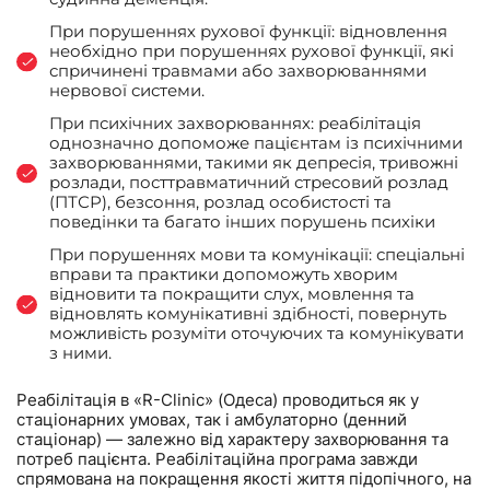
При порушеннях рухової функції: відновлення
необхідно при порушеннях рухової функції, які
спричинені травмами або захворюваннями
нервової системи.
При психічних захворюваннях: реабілітація
однозначно допоможе пацієнтам із психічними
захворюваннями, такими як депресія, тривожні
розлади, посттравматичний стресовий розлад
(ПТСР), безсоння, розлад особистості та
поведінки та багато інших порушень психіки
При порушеннях мови та комунікації: спеціальні
вправи та практики допоможуть хворим
відновити та покращити слух, мовлення та
відновлять комунікативні здібності, повернуть
можливість розуміти оточуючих та комунікувати
з ними.
Реабілітація в «R-Clinic» (Одеса) проводиться як у
стаціонарних умовах, так і амбулаторно (денний
стаціонар) — залежно від характеру захворювання та
потреб пацієнта. Реабілітаційна програма завжди
спрямована на покращення якості життя підопічного, на