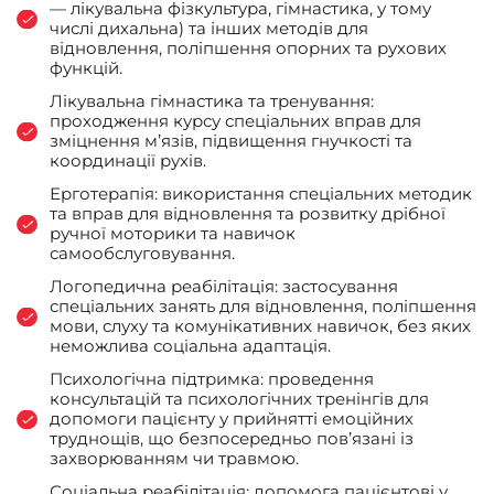
— лікувальна фізкультура, гімнастика, у тому
числі дихальна) та інших методів для
відновлення, поліпшення опорних та рухових
функцій.
Лікувальна гімнастика та тренування:
проходження курсу спеціальних вправ для
зміцнення м’язів, підвищення гнучкості та
координації рухів.
Ерготерапія: використання спеціальних методик
та вправ для відновлення та розвитку дрібної
ручної моторики та навичок
самообслуговування.
Логопедична реабілітація: застосування
спеціальних занять для відновлення, поліпшення
мови, слуху та комунікативних навичок, без яких
неможлива соціальна адаптація.
Психологічна підтримка: проведення
консультацій та психологічних тренінгів для
допомоги пацієнту у прийнятті емоційних
труднощів, що безпосередньо пов’язані із
захворюванням чи травмою.
Соціальна реабілітація: допомога пацієнтові у