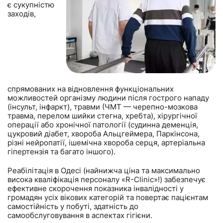
є сукупністю
заходів,
спрямованих на відновлення функціональних
можливостей організму людини після гострого нападу
(інсульт, інфаркт), травми (ЧМТ — черепно-мозкова
травма, перелом шийки стегна, хребта), хірургічної
операції або хронічної патології (судинна деменція,
цукровий діабет, хвороба Альцгеймера, Паркінсона,
різні нейропатії, ішемічна хвороба серця, артеріальна
гіпертензія та багато іншого).
Реабілітація в Одесі (найнижча ціна та максимально
висока кваліфікація персоналу «R-Clinic»!) забезпечує
ефективне скорочення показника інвалідності у
громадян усіх вікових категорій та повертає пацієнтам
самостійність у побуті, здатність до
самообслуговування в аспектах гігієни.