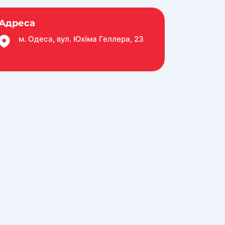
Адреса
м. Одеса, вул. Юхіма Геллера, 23