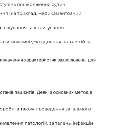
а ступінь пошкодження судин.
ання (наприклад, медикаментозний,
і лікування та коригування
вати можливі ускладнення патологій та
 визначення характеристик захворювань, для
станів пацієнтів. Деякі з основних методів
вороби, а також проведення загального
 виявлення патологій, запалень, інфекцій