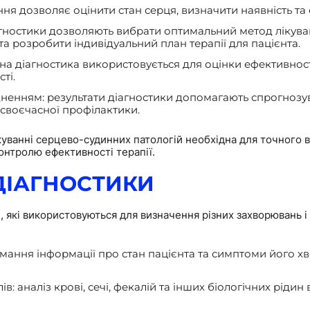
ння дозволяє оцінити стан серця, визначити наявність т
агностики дозволяють вибрати оптимальний метод лікув
та розробити індивідуальний план терапії для пацієнта.
на діагностика використовується для оцінки ефективност
ті.
ненням: результати діагностики допомагають спрогнозу
 своєчасної профілактики.
ікуванні серцево-судинних патологій необхідна для точного
онтролю ефективності терапії.
ДІАГНОСТИКИ
, які використовуються для визначення різних захворювань і 
мання інформації про стан пацієнта та симптоми його х
: аналіз крові, сечі, фекалій та інших біологічних рідин