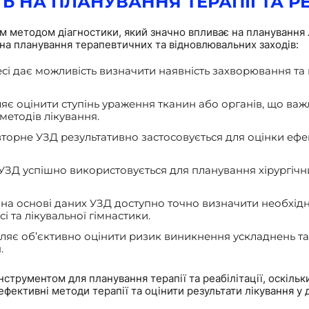
 НА ПЛАНУВАННЯ ТЕРАПІЇ ТА РЕ
 методом діагностики, який значно впливає на планування л
и на планування терапевтичних та відновлювальних заходів:
сі дає можливість визначити наявність захворювання та
яє оцінити ступінь ураження тканин або органів, що важ
методів лікування.
вторне УЗД результативно застосовується для оцінки ефе
ЗД успішно використовується для планування хірургічни
 на основі даних УЗД доступно точно визначити необхідніс
і та лікувальної гімнастики.
ляє об’єктивно оцінити ризик виникнення ускладнень та 
.
нструментом для планування терапії та реабілітації, оскіль
фективні методи терапії та оцінити результати лікування у 