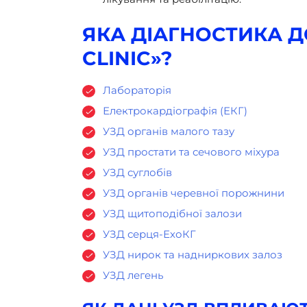
ЯКА ДІАГНОСТИКА Д
CLINIC»?
Лабораторія
Електрокардіографія (ЕКГ)
УЗД органів малого тазу
УЗД простати та сечового міхура
УЗД суглобів
УЗД органів черевної порожнини
УЗД щитоподібної залози
УЗД серця-ЕхоКГ
УЗД нирок та надниркових залоз
УЗД легень