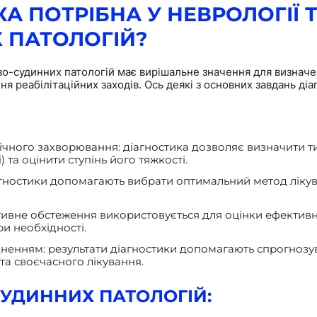
А ПОТРІБНА У НЕВРОЛОГІЇ Т
 ПАТОЛОГІЙ?
цево-судинних патологій має вирішальне значення для визнач
я реабілітаційних заходів. Ось деякі з основних завдань діа
ічного захворювання: діагностика дозволяє визначити ти
 та оцінити ступінь його тяжкості.
агностики допомагають вибрати оптимальний метод ліку
тивне обстеження використовується для оцінки ефективно
и необхідності.
дненням: результати діагностики допомагають спрогноз
 та своєчасного лікування.
СУДИННИХ ПАТОЛОГІЙ: