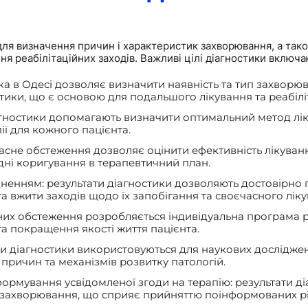
для визначення причин і характеристик захворювання, а так
я реабілітаційних заходів. Важливі цілі діагностики включа
а в Одесі дозволяє визначити наявність та тип захворюв
тики, що є основою для подальшого лікування та реабіліт
агностики допомагають визначити оптимальний метод лік
ї для кожного пацієнта.
часне обстеження дозволяє оцінити ефективність лікуван
дні коригування в терапевтичний план.
ненням: результати діагностики дозволяють достовірно
 вжити заходів щодо їх запобігання та своєчасного ліку
аних обстеження розробляється індивідуальна програма ре
а покращення якості життя пацієнта.
ати діагностики використовуються для наукових досліджень
причин та механізмів розвитку патологій.
формування усвідомленої згоди на терапію: результати д
го захворювання, що сприяє прийняттю поінформованих 