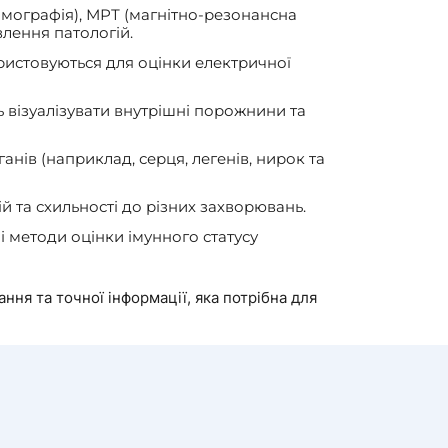
омографія), МРТ (магнітно-резонансна
влення патологій.
ористовуються для оцінки електричної
ь візуалізувати внутрішні порожнини та
анів (наприклад, серця, легенів, нирок та
 та схильності до різних захворювань.
ші методи оцінки імунного статусу
ння та точної інформації, яка потрібна для