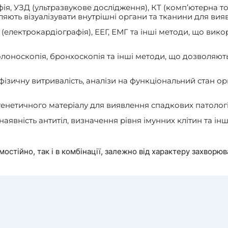
ія, УЗД (ультразвукове дослідження), КТ (комп’ютерна т
ляють візуалізувати внутрішні органи та тканини для вия
 (електрокардіографія), ЕЕГ, ЕМГ та інші методи, що вик
олоноскопія, бронхоскопія та інші методи, що дозволяют
ізичну витривалість, аналізи на функціональний стан орг
енетичного матеріалу для виявлення спадкових патологій
наявність антитіл, визначення рівня імунних клітин та ін
остійно, так і в комбінації, залежно від характеру захворюва