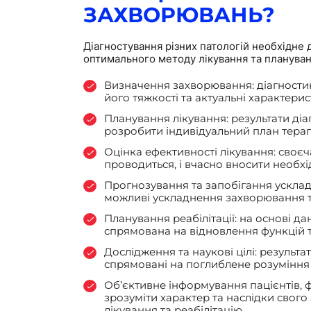
ЗАХВОРЮВАНЬ?
Діагностування різних патологій необхідне 
оптимального методу лікування та плануванн
Визначення захворювання: діагностик
його тяжкості та актуальні характерис
Планування лікування: результати ді
розробити індивідуальний план терапі
Оцінка ефективності лікування: своє
проводиться, і вчасно вносити необхі
Прогнозування та запобігання усклад
можливі ускладнення захворювання та
Планування реабілітації: на основі д
спрямована на відновлення функцій т
Дослідження та наукові цілі: результ
спрямовані на поглиблене розуміння 
Об’єктивне інформування пацієнтів, 
зрозуміти характер та наслідки сво
лікування та реабілітацію.