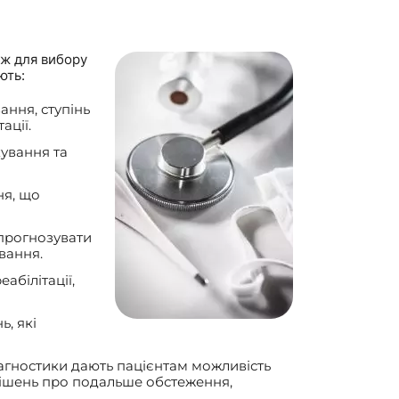
ож для вибору
ють:
ання, ступінь
ації.
ування та
ня, що
 прогнозувати
вання.
абілітації,
, які
іагностики дають пацієнтам можливість
рішень про подальше обстеження,