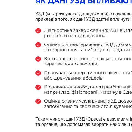
ЯК ДАНІ УЗД ВПЛИВАЮТЬ
УЗД (ультразвукове дослідження) є важливим
прикладів того, як дані УЗД здатні вплинут
Діагностика захворювання: УЗД в Оде
розробки плану лікування.
Оцінка ступеня ураження: УЗД дозвол
захворювання та вибору відповідних 
Контроль ефективності лікування: по
терапевтичних заходів.
Планування оперативного лікування У
або дренування абсцесів.
Визначення необхідності реабілітації:
наприклад, фізіотерапії, масажу в Одес
Оцінка ризику ускладнень: УЗД дозво
запобігання та своєчасного лікування
Таким чином, дані УЗД (Одеса) є важливим і
та органів, що допомагає вибрати найбільш е